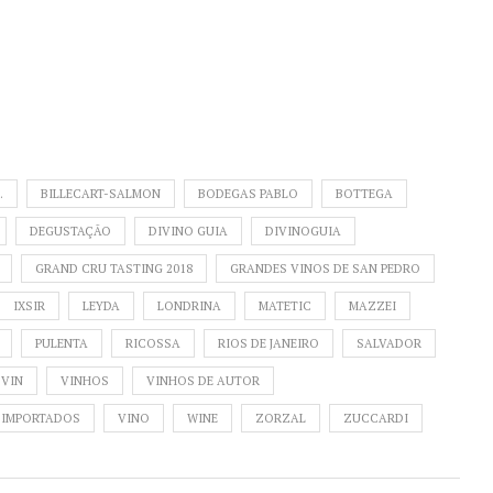
.
BILLECART-SALMON
BODEGAS PABLO
BOTTEGA
DEGUSTAÇÃO
DIVINO GUIA
DIVINOGUIA
GRAND CRU TASTING 2018
GRANDES VINOS DE SAN PEDRO
IXSIR
LEYDA
LONDRINA
MATETIC
MAZZEI
PULENTA
RICOSSA
RIOS DE JANEIRO
SALVADOR
VIN
VINHOS
VINHOS DE AUTOR
 IMPORTADOS
VINO
WINE
ZORZAL
ZUCCARDI