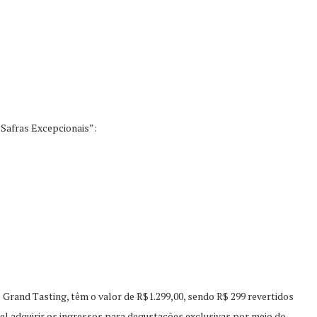
Safras Excepcionais”:
o Grand Tasting, têm o valor de R$1.299,00, sendo R$ 299 revertidos
l adquirir os ingressos para degustações exclusivas por meio do