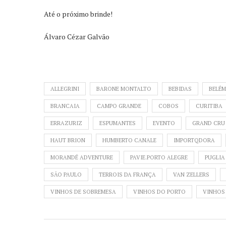
Até o próximo brinde!
Álvaro Cézar Galvão
ALLEGRINI
BARONE MONTALTO
BEBIDAS
BELÉM
BRANCAIA
CAMPO GRANDE
COBOS
CURITIBA
ERRAZURIZ
ESPUMANTES
EVENTO
GRAND CRU
HAUT BRION
HUMBERTO CANALE
IMPORTQDORA
MORANDÉ ADVENTURE
PAVIE.PORTO ALEGRE
PUGLIA
SÃO PAULO
TERROIS DA FRANÇA
VAN ZELLERS
VINHOS DE SOBREMESA
VINHOS DO PORTO
VINHOS