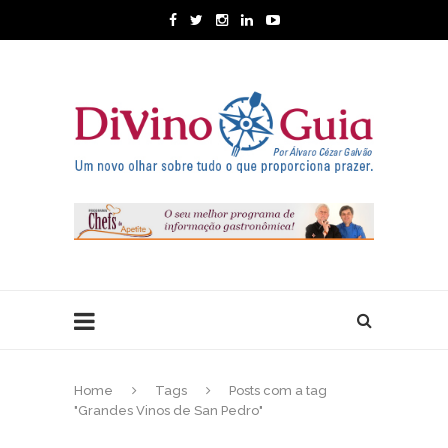
Home
Tags
Posts com a tag
"Grandes Vinos de San Pedro"