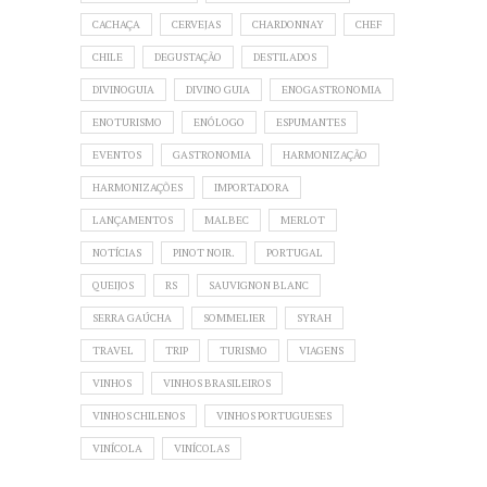
CACHAÇA
CERVEJAS
CHARDONNAY
CHEF
CHILE
DEGUSTAÇÃO
DESTILADOS
DIVINOGUIA
DIVINO GUIA
ENOGASTRONOMIA
ENOTURISMO
ENÓLOGO
ESPUMANTES
EVENTOS
GASTRONOMIA
HARMONIZAÇÃO
HARMONIZAÇÕES
IMPORTADORA
LANÇAMENTOS
MALBEC
MERLOT
NOTÍCIAS
PINOT NOIR.
PORTUGAL
QUEIJOS
RS
SAUVIGNON BLANC
SERRA GAÚCHA
SOMMELIER
SYRAH
TRAVEL
TRIP
TURISMO
VIAGENS
VINHOS
VINHOS BRASILEIROS
VINHOS CHILENOS
VINHOS PORTUGUESES
VINÍCOLA
VINÍCOLAS