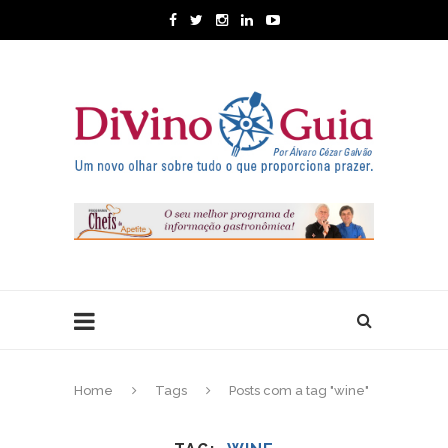
Home
Tags
Posts com a tag "wine"