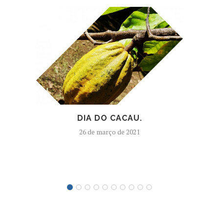
DIA DO CACAU.
M
26 de março de 2021