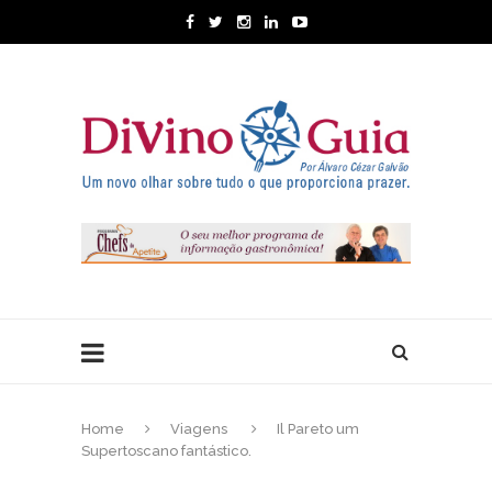
Home
Viagens
Il Pareto um
Supertoscano fantástico.