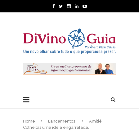
Home
Lançamentos
Amitié
Colheitas uma ideia engarrafada.