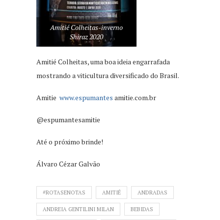
Amitié Colheitas-inverno
Shiraz 2020
Amitié Colheitas, uma boa ideia engarrafada
mostrando a viticultura diversificado do Brasil.
Amitie
www.espumantes
amitie.com.br
@espumantesamitie
Até o próximo brinde!
Álvaro Cézar Galvão
#ROTASENOTAS
AMITIÉ
ANDRADAS
ANDREIA GENTILINI MILAN
BEBIDAS