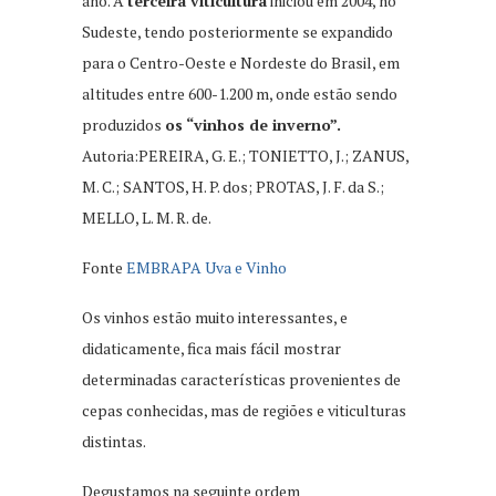
ano. A
terceira viticultura
iniciou em 2004, no
Sudeste, tendo posteriormente se expandido
para o Centro-Oeste e Nordeste do Brasil, em
altitudes entre 600-1.200 m, onde estão sendo
produzidos
os “vinhos de inverno”.
Autoria:PEREIRA, G. E.; TONIETTO, J.; ZANUS,
M. C.; SANTOS, H. P. dos; PROTAS, J. F. da S.;
MELLO, L. M. R. de.
Fonte
EMBRAPA Uva e Vinho
Os vinhos estão muito interessantes, e
didaticamente, fica mais fácil mostrar
determinadas características provenientes de
cepas conhecidas, mas de regiões e viticulturas
distintas.
Degustamos na seguinte ordem