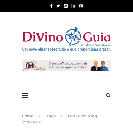
Home
Tags
Posts com a tag
"Alcohuaz"