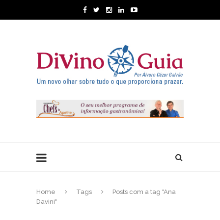
Home
Tags
Posts com a tag "Ana
Davini"