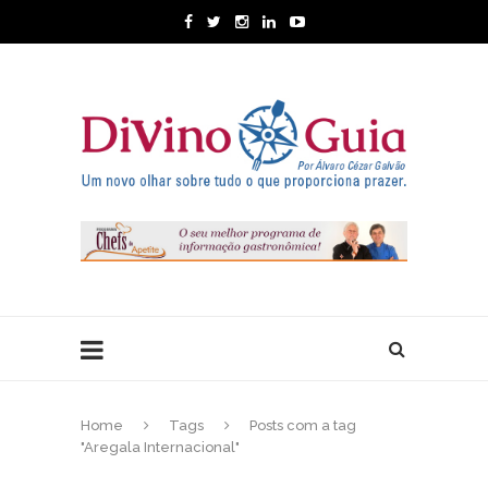
Home
Tags
Posts com a tag
"Aregala Internacional"