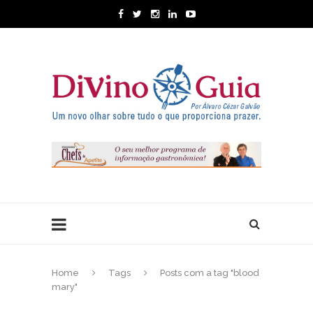
Home
Tags
Posts com a tag "blood
mary"