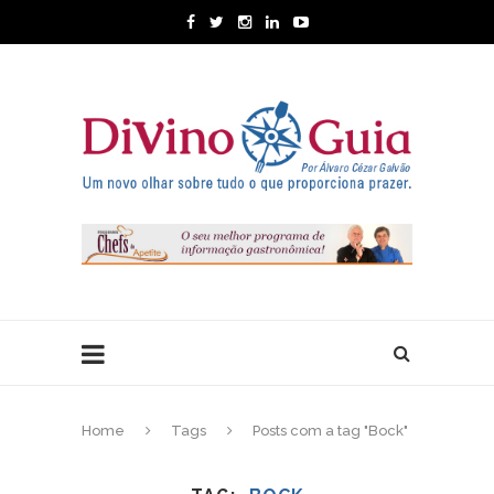
Home
Tags
Posts com a tag "Bock"