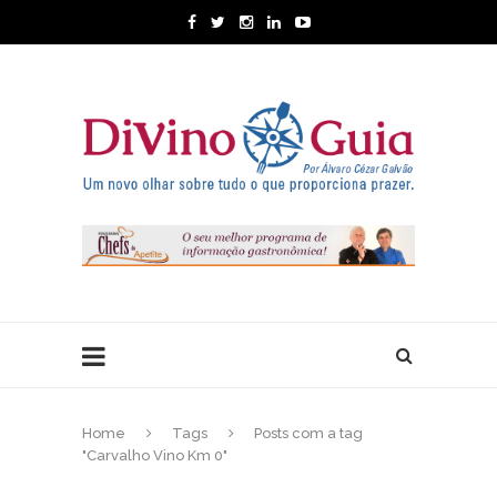
Home
Tags
Posts com a tag
"Carvalho Vino Km 0"