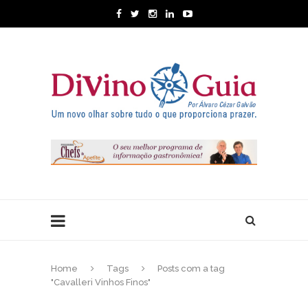
Home
Tags
Posts com a tag
"Cavalleri Vinhos Finos"