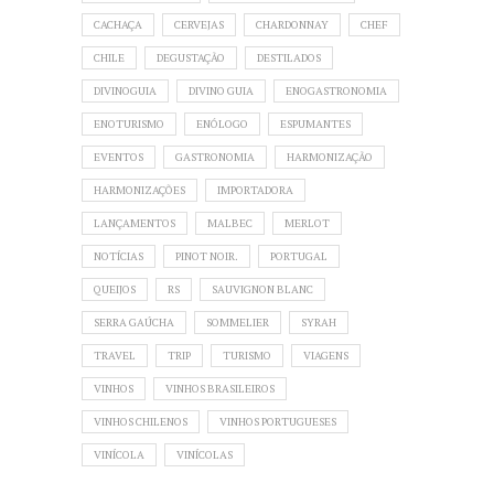
CACHAÇA
CERVEJAS
CHARDONNAY
CHEF
CHILE
DEGUSTAÇÃO
DESTILADOS
DIVINOGUIA
DIVINO GUIA
ENOGASTRONOMIA
ENOTURISMO
ENÓLOGO
ESPUMANTES
EVENTOS
GASTRONOMIA
HARMONIZAÇÃO
HARMONIZAÇÕES
IMPORTADORA
LANÇAMENTOS
MALBEC
MERLOT
NOTÍCIAS
PINOT NOIR.
PORTUGAL
QUEIJOS
RS
SAUVIGNON BLANC
SERRA GAÚCHA
SOMMELIER
SYRAH
TRAVEL
TRIP
TURISMO
VIAGENS
VINHOS
VINHOS BRASILEIROS
VINHOS CHILENOS
VINHOS PORTUGUESES
VINÍCOLA
VINÍCOLAS