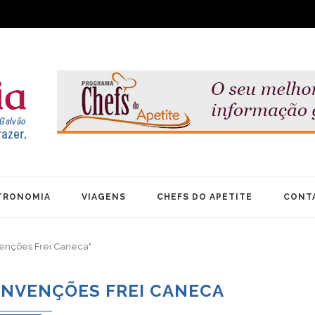
TRONOMIA
VIAGENS
CHEFS DO APETITE
CONT
venções Frei Caneca"
ONVENÇÕES FREI CANECA