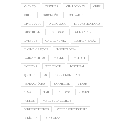
CACHAÇA
CERVEJAS
CHARDONNAY
CHEF
CHILE
DEGUSTAÇÃO
DESTILADOS
DIVINOGUIA
DIVINO GUIA
ENOGASTRONOMIA
ENOTURISMO
ENÓLOGO
ESPUMANTES
EVENTOS
GASTRONOMIA
HARMONIZAÇÃO
HARMONIZAÇÕES
IMPORTADORA
LANÇAMENTOS
MALBEC
MERLOT
NOTÍCIAS
PINOT NOIR.
PORTUGAL
QUEIJOS
RS
SAUVIGNON BLANC
SERRA GAÚCHA
SOMMELIER
SYRAH
TRAVEL
TRIP
TURISMO
VIAGENS
VINHOS
VINHOS BRASILEIROS
VINHOS CHILENOS
VINHOS PORTUGUESES
VINÍCOLA
VINÍCOLAS