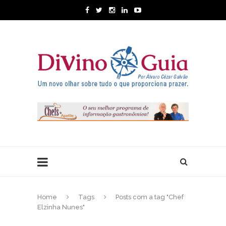
Home
Tags
Posts com a tag "Chef
Elzinha Nunes"