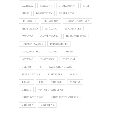
CACHAÇA
CERVEJAS
CHARDONNAY
CHEF
CHILE
DEGUSTAÇÃO
DESTILADOS
DIVINOGUIA
DIVINO GUIA
ENOGASTRONOMIA
ENOTURISMO
ENÓLOGO
ESPUMANTES
EVENTOS
GASTRONOMIA
HARMONIZAÇÃO
HARMONIZAÇÕES
IMPORTADORA
LANÇAMENTOS
MALBEC
MERLOT
NOTÍCIAS
PINOT NOIR.
PORTUGAL
QUEIJOS
RS
SAUVIGNON BLANC
SERRA GAÚCHA
SOMMELIER
SYRAH
TRAVEL
TRIP
TURISMO
VIAGENS
VINHOS
VINHOS BRASILEIROS
VINHOS CHILENOS
VINHOS PORTUGUESES
VINÍCOLA
VINÍCOLAS