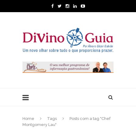
Home
Tags
Posts com a tag "Chef
Montgomery Lau"