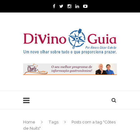
Home
Tags
Posts com a tag "Côtes
de Nuits"