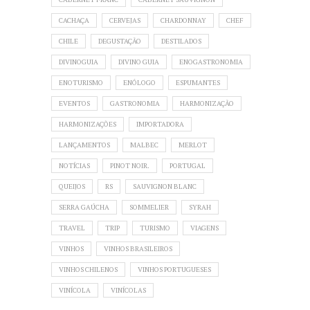
CACHAÇA
CERVEJAS
CHARDONNAY
CHEF
CHILE
DEGUSTAÇÃO
DESTILADOS
DIVINOGUIA
DIVINO GUIA
ENOGASTRONOMIA
ENOTURISMO
ENÓLOGO
ESPUMANTES
EVENTOS
GASTRONOMIA
HARMONIZAÇÃO
HARMONIZAÇÕES
IMPORTADORA
LANÇAMENTOS
MALBEC
MERLOT
NOTÍCIAS
PINOT NOIR.
PORTUGAL
QUEIJOS
RS
SAUVIGNON BLANC
SERRA GAÚCHA
SOMMELIER
SYRAH
TRAVEL
TRIP
TURISMO
VIAGENS
VINHOS
VINHOS BRASILEIROS
VINHOS CHILENOS
VINHOS PORTUGUESES
VINÍCOLA
VINÍCOLAS