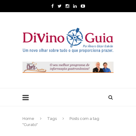
Home
Tags
Posts com a tag
"Curato"