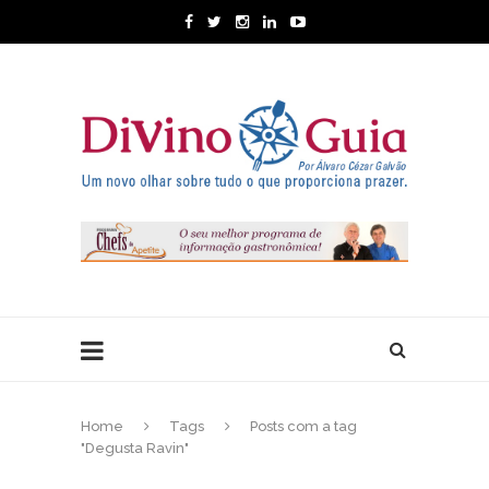
Home
Tags
Posts com a tag
"Degusta Ravin"