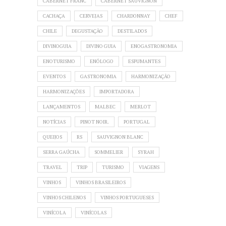
CABERNET FRANC
CABERNET SAUVIGNON
CACHAÇA
CERVEJAS
CHARDONNAY
CHEF
CHILE
DEGUSTAÇÃO
DESTILADOS
DIVINOGUIA
DIVINO GUIA
ENOGASTRONOMIA
ENOTURISMO
ENÓLOGO
ESPUMANTES
EVENTOS
GASTRONOMIA
HARMONIZAÇÃO
HARMONIZAÇÕES
IMPORTADORA
LANÇAMENTOS
MALBEC
MERLOT
NOTÍCIAS
PINOT NOIR.
PORTUGAL
QUEIJOS
RS
SAUVIGNON BLANC
SERRA GAÚCHA
SOMMELIER
SYRAH
TRAVEL
TRIP
TURISMO
VIAGENS
VINHOS
VINHOS BRASILEIROS
VINHOS CHILENOS
VINHOS PORTUGUESES
VINÍCOLA
VINÍCOLAS