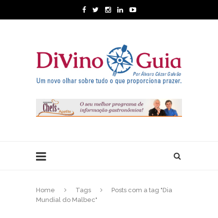
Home
Tags
Posts com a tag "Dia
Mundial do Malbec"