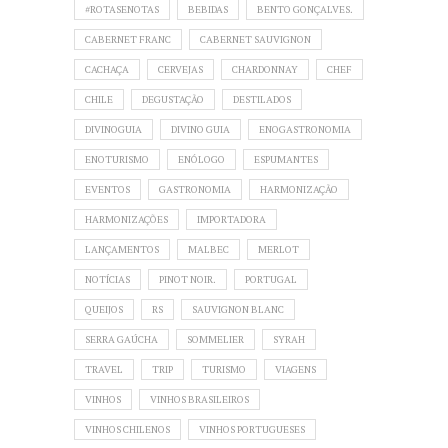
#ROTASENOTAS
BEBIDAS
BENTO GONÇALVES.
CABERNET FRANC
CABERNET SAUVIGNON
CACHAÇA
CERVEJAS
CHARDONNAY
CHEF
CHILE
DEGUSTAÇÃO
DESTILADOS
DIVINOGUIA
DIVINO GUIA
ENOGASTRONOMIA
ENOTURISMO
ENÓLOGO
ESPUMANTES
EVENTOS
GASTRONOMIA
HARMONIZAÇÃO
HARMONIZAÇÕES
IMPORTADORA
LANÇAMENTOS
MALBEC
MERLOT
NOTÍCIAS
PINOT NOIR.
PORTUGAL
QUEIJOS
RS
SAUVIGNON BLANC
SERRA GAÚCHA
SOMMELIER
SYRAH
TRAVEL
TRIP
TURISMO
VIAGENS
VINHOS
VINHOS BRASILEIROS
VINHOS CHILENOS
VINHOS PORTUGUESES