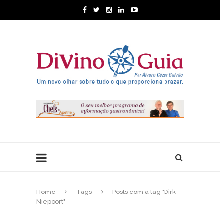
Home
Tags
Posts com a tag "Dirk
Niepoort"