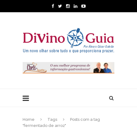
Home
Tags
Posts com a tag
"fermentado de arroz"