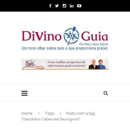
Home
Tags
Posts com a tag
"Gandolini Cabernet Sauvignon"