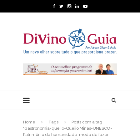
Home
Tags
Posts com a tag
"Gastronomia-queijo-Queijo Minas-UNESCO-
Patrimônio da humanidade-modo de fazer-