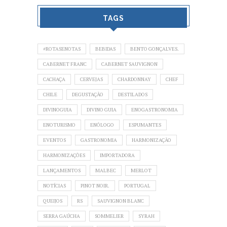
TAGS
#ROTASENOTAS
BEBIDAS
BENTO GONÇALVES.
CABERNET FRANC
CABERNET SAUVIGNON
CACHAÇA
CERVEJAS
CHARDONNAY
CHEF
CHILE
DEGUSTAÇÃO
DESTILADOS
DIVINOGUIA
DIVINO GUIA
ENOGASTRONOMIA
ENOTURISMO
ENÓLOGO
ESPUMANTES
EVENTOS
GASTRONOMIA
HARMONIZAÇÃO
HARMONIZAÇÕES
IMPORTADORA
LANÇAMENTOS
MALBEC
MERLOT
NOTÍCIAS
PINOT NOIR.
PORTUGAL
QUEIJOS
RS
SAUVIGNON BLANC
SERRA GAÚCHA
SOMMELIER
SYRAH