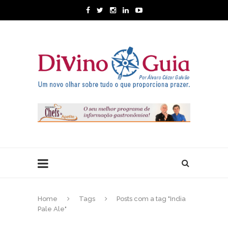
Home
Tags
Posts com a tag "India
Pale Ale"