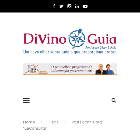
Home
Tags
Posts com a tag
"LaConsulta"