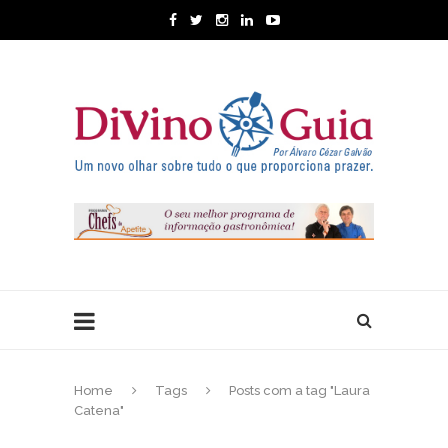
Home
Tags
Posts com a tag "Laura
Catena"