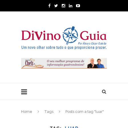
Home
Tags
Posts com a tag "luar"