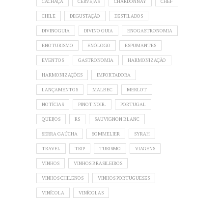
CACHAÇA
CERVEJAS
CHARDONNAY
CHEF
CHILE
DEGUSTAÇÃO
DESTILADOS
DIVINOGUIA
DIVINO GUIA
ENOGASTRONOMIA
ENOTURISMO
ENÓLOGO
ESPUMANTES
EVENTOS
GASTRONOMIA
HARMONIZAÇÃO
HARMONIZAÇÕES
IMPORTADORA
LANÇAMENTOS
MALBEC
MERLOT
NOTÍCIAS
PINOT NOIR.
PORTUGAL
QUEIJOS
RS
SAUVIGNON BLANC
SERRA GAÚCHA
SOMMELIER
SYRAH
TRAVEL
TRIP
TURISMO
VIAGENS
VINHOS
VINHOS BRASILEIROS
VINHOS CHILENOS
VINHOS PORTUGUESES
VINÍCOLA
VINÍCOLAS