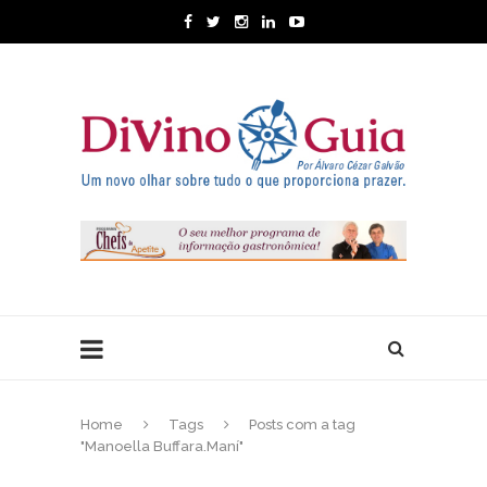
Home
Tags
Posts com a tag
"Manoella Buffara.Maní"