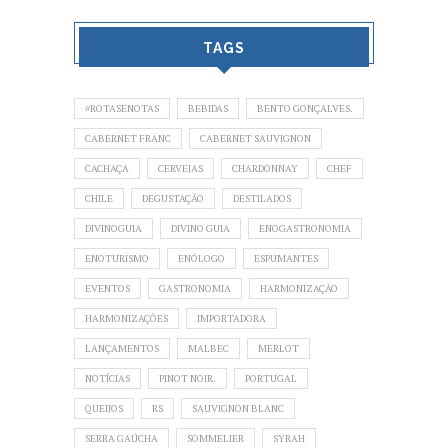
TAGS
#ROTASENOTAS
BEBIDAS
BENTO GONÇALVES.
CABERNET FRANC
CABERNET SAUVIGNON
CACHAÇA
CERVEJAS
CHARDONNAY
CHEF
CHILE
DEGUSTAÇÃO
DESTILADOS
DIVINOGUIA
DIVINO GUIA
ENOGASTRONOMIA
ENOTURISMO
ENÓLOGO
ESPUMANTES
EVENTOS
GASTRONOMIA
HARMONIZAÇÃO
HARMONIZAÇÕES
IMPORTADORA
LANÇAMENTOS
MALBEC
MERLOT
NOTÍCIAS
PINOT NOIR.
PORTUGAL
QUEIJOS
RS
SAUVIGNON BLANC
SERRA GAÚCHA
SOMMELIER
SYRAH