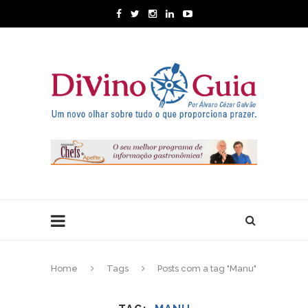
Home
Tags
Posts com a tag "Manu"