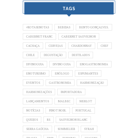
TAGS
#ROTASENOTAS
BEBIDAS
BENTO GONÇALVES.
CABERNET FRANC
CABERNET SAUVIGNON
CACHAÇA
CERVEJAS
CHARDONNAY
CHEF
CHILE
DEGUSTAÇÃO
DESTILADOS
DIVINOGUIA
DIVINO GUIA
ENOGASTRONOMIA
ENOTURISMO
ENÓLOGO
ESPUMANTES
EVENTOS
GASTRONOMIA
HARMONIZAÇÃO
HARMONIZAÇÕES
IMPORTADORA
LANÇAMENTOS
MALBEC
MERLOT
NOTÍCIAS
PINOT NOIR.
PORTUGAL
QUEIJOS
RS
SAUVIGNON BLANC
SERRA GAÚCHA
SOMMELIER
SYRAH