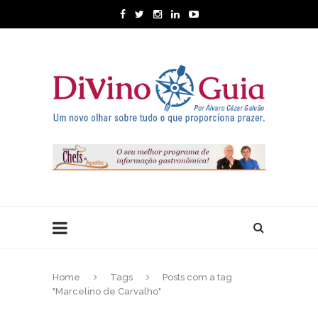
Home
Tags
Posts com a tag
"Marcelino de Carvalho"