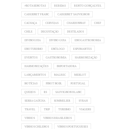
#ROTASENOTAS
BEBIDAS
BENTO GONÇALVES.
CABERNET FRANC
CABERNET SAUVIGNON
CACHAÇA
CERVEJAS
CHARDONNAY
CHEF
CHILE
DEGUSTAÇÃO
DESTILADOS
DIVINOGUIA
DIVINO GUIA
ENOGASTRONOMIA
ENOTURISMO
ENÓLOGO
ESPUMANTES
EVENTOS
GASTRONOMIA
HARMONIZAÇÃO
HARMONIZAÇÕES
IMPORTADORA
LANÇAMENTOS
MALBEC
MERLOT
NOTÍCIAS
PINOT NOIR.
PORTUGAL
QUEIJOS
RS
SAUVIGNON BLANC
SERRA GAÚCHA
SOMMELIER
SYRAH
TRAVEL
TRIP
TURISMO
VIAGENS
VINHOS
VINHOS BRASILEIROS
VINHOS CHILENOS
VINHOS PORTUGUESES