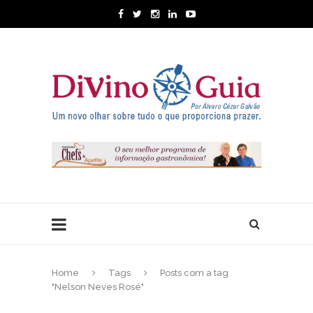
Home
Tags
Posts com a tag
"Nelson Neves Rosé"