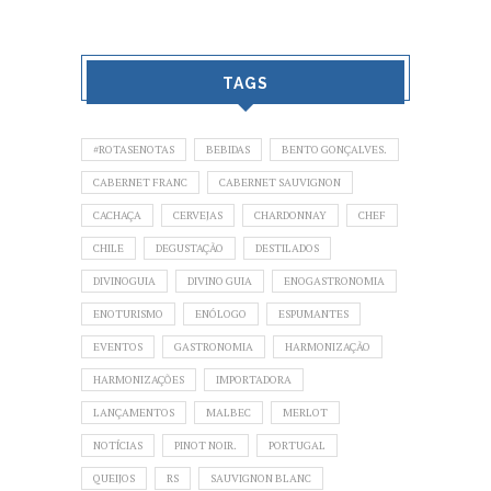
TAGS
#ROTASENOTAS
BEBIDAS
BENTO GONÇALVES.
CABERNET FRANC
CABERNET SAUVIGNON
CACHAÇA
CERVEJAS
CHARDONNAY
CHEF
CHILE
DEGUSTAÇÃO
DESTILADOS
DIVINOGUIA
DIVINO GUIA
ENOGASTRONOMIA
ENOTURISMO
ENÓLOGO
ESPUMANTES
EVENTOS
GASTRONOMIA
HARMONIZAÇÃO
HARMONIZAÇÕES
IMPORTADORA
LANÇAMENTOS
MALBEC
MERLOT
NOTÍCIAS
PINOT NOIR.
PORTUGAL
QUEIJOS
RS
SAUVIGNON BLANC