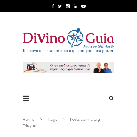
Home
Tags
Posts com a tag
"Nüyun"