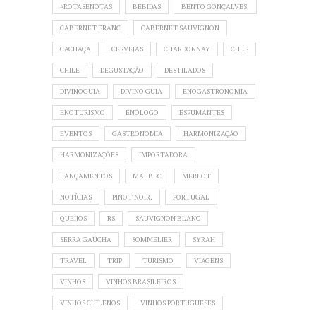
#ROTASENOTAS
BEBIDAS
BENTO GONÇALVES.
CABERNET FRANC
CABERNET SAUVIGNON
CACHAÇA
CERVEJAS
CHARDONNAY
CHEF
CHILE
DEGUSTAÇÃO
DESTILADOS
DIVINOGUIA
DIVINO GUIA
ENOGASTRONOMIA
ENOTURISMO
ENÓLOGO
ESPUMANTES
EVENTOS
GASTRONOMIA
HARMONIZAÇÃO
HARMONIZAÇÕES
IMPORTADORA
LANÇAMENTOS
MALBEC
MERLOT
NOTÍCIAS
PINOT NOIR.
PORTUGAL
QUEIJOS
RS
SAUVIGNON BLANC
SERRA GAÚCHA
SOMMELIER
SYRAH
TRAVEL
TRIP
TURISMO
VIAGENS
VINHOS
VINHOS BRASILEIROS
VINHOS CHILENOS
VINHOS PORTUGUESES