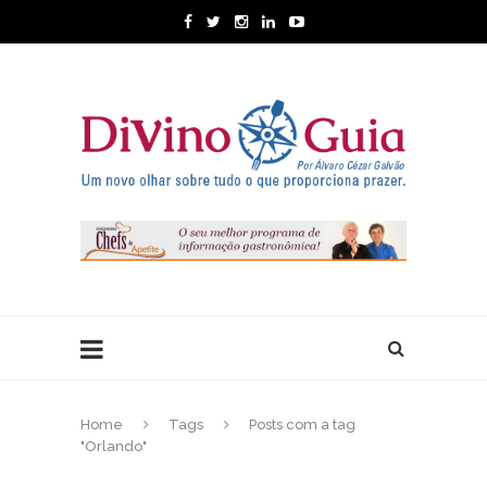
Home
Tags
Posts com a tag
"Orlando"