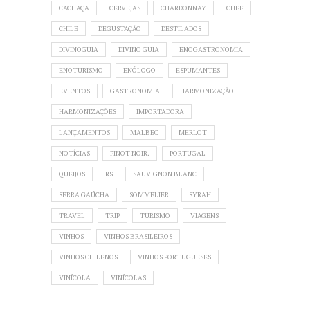
CACHAÇA
CERVEJAS
CHARDONNAY
CHEF
CHILE
DEGUSTAÇÃO
DESTILADOS
DIVINOGUIA
DIVINO GUIA
ENOGASTRONOMIA
ENOTURISMO
ENÓLOGO
ESPUMANTES
EVENTOS
GASTRONOMIA
HARMONIZAÇÃO
HARMONIZAÇÕES
IMPORTADORA
LANÇAMENTOS
MALBEC
MERLOT
NOTÍCIAS
PINOT NOIR.
PORTUGAL
QUEIJOS
RS
SAUVIGNON BLANC
SERRA GAÚCHA
SOMMELIER
SYRAH
TRAVEL
TRIP
TURISMO
VIAGENS
VINHOS
VINHOS BRASILEIROS
VINHOS CHILENOS
VINHOS PORTUGUESES
VINÍCOLA
VINÍCOLAS