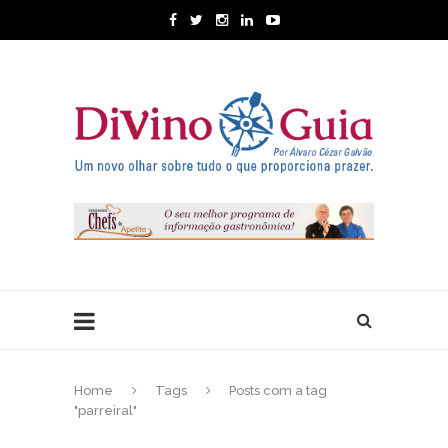
Home
Tags
Posts com a tag
"parreiral"