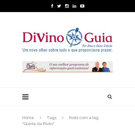
Home
Tags
Posts com a tag
"Quinta da Piloto"