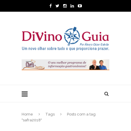
Home
Tags
Posts com a tag
"safra2018"