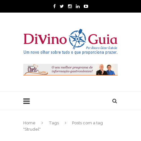
Home
Tags
Posts com a tag
"Strudel"