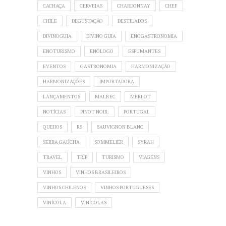
CACHAÇA
CERVEJAS
CHARDONNAY
CHEF
CHILE
DEGUSTAÇÃO
DESTILADOS
DIVINOGUIA
DIVINO GUIA
ENOGASTRONOMIA
ENOTURISMO
ENÓLOGO
ESPUMANTES
EVENTOS
GASTRONOMIA
HARMONIZAÇÃO
HARMONIZAÇÕES
IMPORTADORA
LANÇAMENTOS
MALBEC
MERLOT
NOTÍCIAS
PINOT NOIR.
PORTUGAL
QUEIJOS
RS
SAUVIGNON BLANC
SERRA GAÚCHA
SOMMELIER
SYRAH
TRAVEL
TRIP
TURISMO
VIAGENS
VINHOS
VINHOS BRASILEIROS
VINHOS CHILENOS
VINHOS PORTUGUESES
VINÍCOLA
VINÍCOLAS