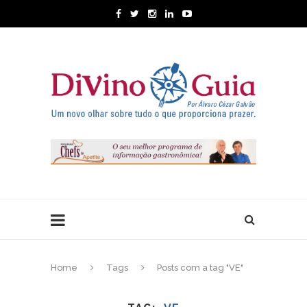
Home
Tags
Posts com a tag "VE"