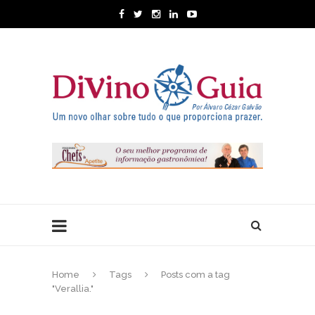
Home
Tags
Posts com a tag
"Verallia."