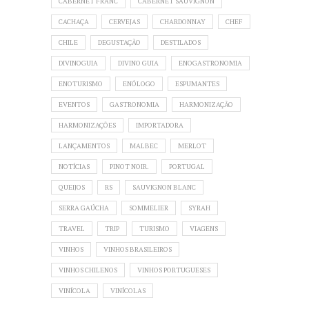
CABERNET FRANC
CABERNET SAUVIGNON
CACHAÇA
CERVEJAS
CHARDONNAY
CHEF
CHILE
DEGUSTAÇÃO
DESTILADOS
DIVINOGUIA
DIVINO GUIA
ENOGASTRONOMIA
ENOTURISMO
ENÓLOGO
ESPUMANTES
EVENTOS
GASTRONOMIA
HARMONIZAÇÃO
HARMONIZAÇÕES
IMPORTADORA
LANÇAMENTOS
MALBEC
MERLOT
NOTÍCIAS
PINOT NOIR.
PORTUGAL
QUEIJOS
RS
SAUVIGNON BLANC
SERRA GAÚCHA
SOMMELIER
SYRAH
TRAVEL
TRIP
TURISMO
VIAGENS
VINHOS
VINHOS BRASILEIROS
VINHOS CHILENOS
VINHOS PORTUGUESES
VINÍCOLA
VINÍCOLAS