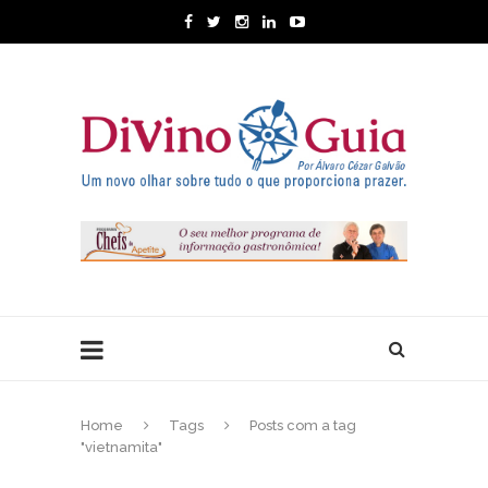
Home
Tags
Posts com a tag
"vietnamita"