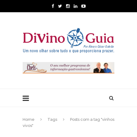
Home
Tags
Posts com a tag "vinhos
vivos"