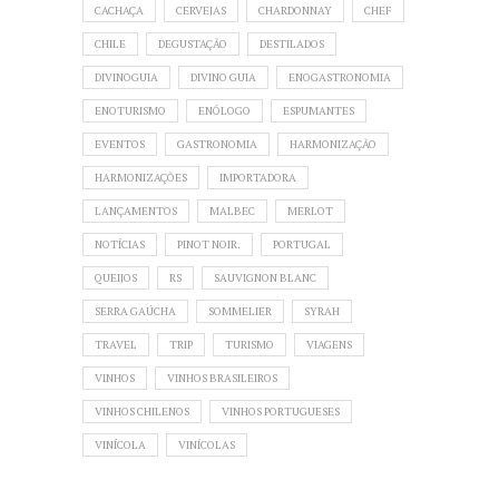
CACHAÇA
CERVEJAS
CHARDONNAY
CHEF
CHILE
DEGUSTAÇÃO
DESTILADOS
DIVINOGUIA
DIVINO GUIA
ENOGASTRONOMIA
ENOTURISMO
ENÓLOGO
ESPUMANTES
EVENTOS
GASTRONOMIA
HARMONIZAÇÃO
HARMONIZAÇÕES
IMPORTADORA
LANÇAMENTOS
MALBEC
MERLOT
NOTÍCIAS
PINOT NOIR.
PORTUGAL
QUEIJOS
RS
SAUVIGNON BLANC
SERRA GAÚCHA
SOMMELIER
SYRAH
TRAVEL
TRIP
TURISMO
VIAGENS
VINHOS
VINHOS BRASILEIROS
VINHOS CHILENOS
VINHOS PORTUGUESES
VINÍCOLA
VINÍCOLAS