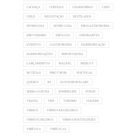
CACHAÇA
CERVEJAS
CHARDONNAY
CHEF
CHILE
DEGUSTAÇÃO
DESTILADOS
DIVINOGUIA
DIVINO GUIA
ENOGASTRONOMIA
ENOTURISMO
ENÓLOGO
ESPUMANTES
EVENTOS
GASTRONOMIA
HARMONIZAÇÃO
HARMONIZAÇÕES
IMPORTADORA
LANÇAMENTOS
MALBEC
MERLOT
NOTÍCIAS
PINOT NOIR.
PORTUGAL
QUEIJOS
RS
SAUVIGNON BLANC
SERRA GAÚCHA
SOMMELIER
SYRAH
TRAVEL
TRIP
TURISMO
VIAGENS
VINHOS
VINHOS BRASILEIROS
VINHOS CHILENOS
VINHOS PORTUGUESES
VINÍCOLA
VINÍCOLAS