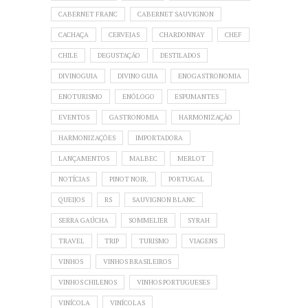
CABERNET FRANC
CABERNET SAUVIGNON
CACHAÇA
CERVEJAS
CHARDONNAY
CHEF
CHILE
DEGUSTAÇÃO
DESTILADOS
DIVINOGUIA
DIVINO GUIA
ENOGASTRONOMIA
ENOTURISMO
ENÓLOGO
ESPUMANTES
EVENTOS
GASTRONOMIA
HARMONIZAÇÃO
HARMONIZAÇÕES
IMPORTADORA
LANÇAMENTOS
MALBEC
MERLOT
NOTÍCIAS
PINOT NOIR.
PORTUGAL
QUEIJOS
RS
SAUVIGNON BLANC
SERRA GAÚCHA
SOMMELIER
SYRAH
TRAVEL
TRIP
TURISMO
VIAGENS
VINHOS
VINHOS BRASILEIROS
VINHOS CHILENOS
VINHOS PORTUGUESES
VINÍCOLA
VINÍCOLAS