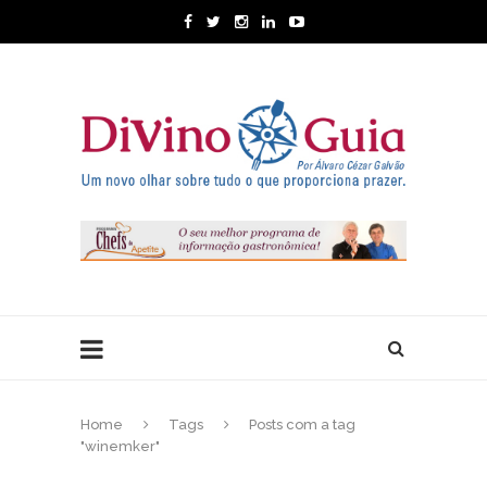
Home
Tags
Posts com a tag
"winemker"