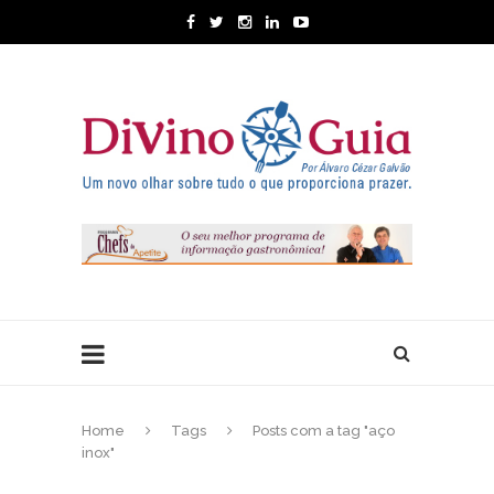
Home
Tags
Posts com a tag "aço
inox"