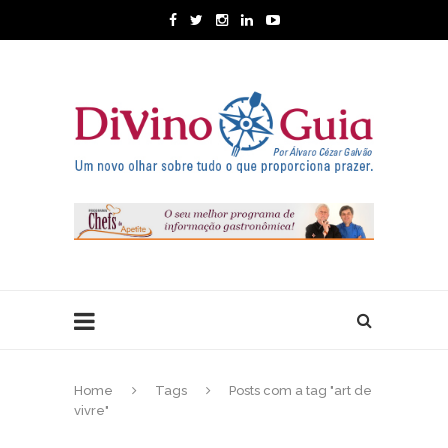
Home
Tags
Posts com a tag "art de
vivre"