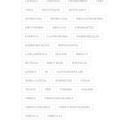
CACHAÇA
CERVEJAS
CHARDONNAY
CHEF
CHILE
DEGUSTAÇÃO
DESTILADOS
DIVINOGUIA
DIVINO GUIA
ENOGASTRONOMIA
ENOTURISMO
ENÓLOGO
ESPUMANTES
EVENTOS
GASTRONOMIA
HARMONIZAÇÃO
HARMONIZAÇÕES
IMPORTADORA
LANÇAMENTOS
MALBEC
MERLOT
NOTÍCIAS
PINOT NOIR.
PORTUGAL
QUEIJOS
RS
SAUVIGNON BLANC
SERRA GAÚCHA
SOMMELIER
SYRAH
TRAVEL
TRIP
TURISMO
VIAGENS
VINHOS
VINHOS BRASILEIROS
VINHOS CHILENOS
VINHOS PORTUGUESES
VINÍCOLA
VINÍCOLAS