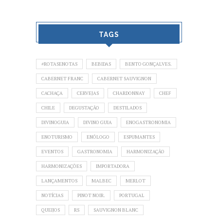
TAGS
#ROTASENOTAS
BEBIDAS
BENTO GONÇALVES.
CABERNET FRANC
CABERNET SAUVIGNON
CACHAÇA
CERVEJAS
CHARDONNAY
CHEF
CHILE
DEGUSTAÇÃO
DESTILADOS
DIVINOGUIA
DIVINO GUIA
ENOGASTRONOMIA
ENOTURISMO
ENÓLOGO
ESPUMANTES
EVENTOS
GASTRONOMIA
HARMONIZAÇÃO
HARMONIZAÇÕES
IMPORTADORA
LANÇAMENTOS
MALBEC
MERLOT
NOTÍCIAS
PINOT NOIR.
PORTUGAL
QUEIJOS
RS
SAUVIGNON BLANC