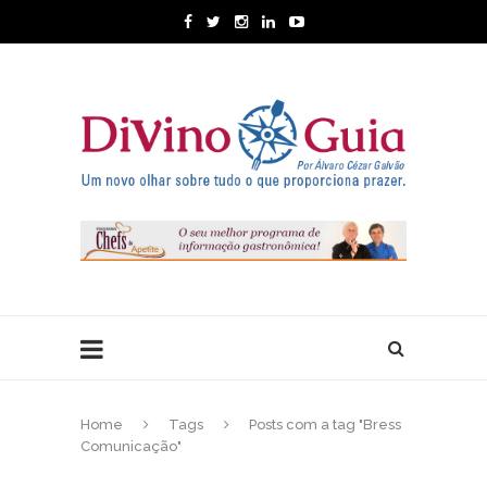
Home
Tags
Posts com a tag "Bress
Comunicação"