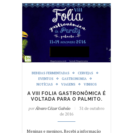
BEBIDAS FERMENTADAS
CERVEJAS
EVENTOS
GASTRONOMIA
NOTÍCIAS
VIAGENS
VINHOS
A VIII FOLIA GASTRONÔMICA É
VOLTADA PARA O PALMITO.
por
Álvaro Cézar Galvão
31 de outubro
de 2016
Meninas e meninos, Recebi a informação