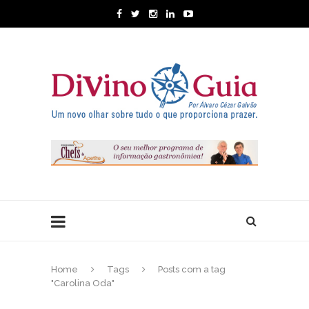
Home
Tags
Posts com a tag
"Carolina Oda"