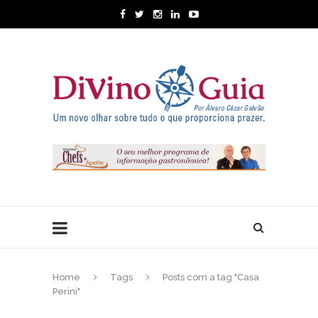
Home
Tags
Posts com a tag "Casa
Perini"