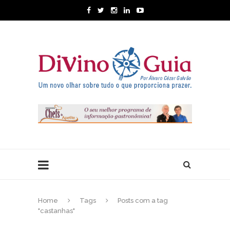
Home
Tags
Posts com a tag
"castanhas"