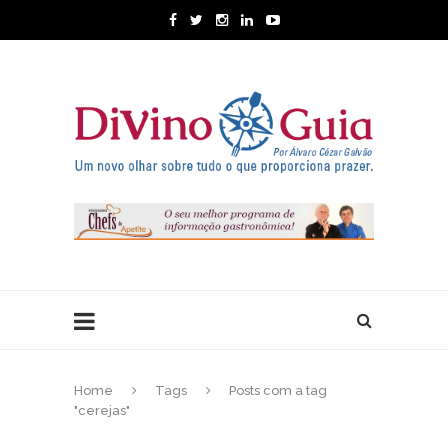
Home
Tags
Posts com a tag
"cerejas"