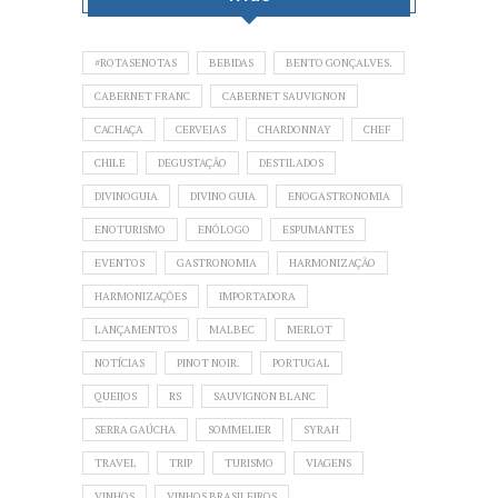
#ROTASENOTAS
BEBIDAS
BENTO GONÇALVES.
CABERNET FRANC
CABERNET SAUVIGNON
CACHAÇA
CERVEJAS
CHARDONNAY
CHEF
CHILE
DEGUSTAÇÃO
DESTILADOS
DIVINOGUIA
DIVINO GUIA
ENOGASTRONOMIA
ENOTURISMO
ENÓLOGO
ESPUMANTES
EVENTOS
GASTRONOMIA
HARMONIZAÇÃO
HARMONIZAÇÕES
IMPORTADORA
LANÇAMENTOS
MALBEC
MERLOT
NOTÍCIAS
PINOT NOIR.
PORTUGAL
QUEIJOS
RS
SAUVIGNON BLANC
SERRA GAÚCHA
SOMMELIER
SYRAH
TRAVEL
TRIP
TURISMO
VIAGENS
VINHOS
VINHOS BRASILEIROS